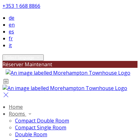
+353 1 668 8866
de
en
es
fr
it
Select language
Réserver Maintenant
Home
Rooms
Compact Double Room
Compact Single Room
Double Room