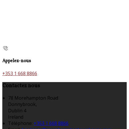
Appelez-nous
+353 1 668 8866
Contactez nous
78 Morehampton Road
Donnybrook,
Dublin 4
Ireland
Téléphone
:
+353 1 668 8866