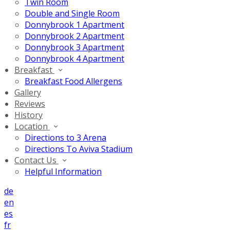
Twin Room
Double and Single Room
Donnybrook 1 Apartment
Donnybrook 2 Apartment
Donnybrook 3 Apartment
Donnybrook 4 Apartment
Breakfast
Breakfast Food Allergens
Gallery
Reviews
History
Location
Directions to 3 Arena
Directions To Aviva Stadium
Contact Us
Helpful Information
de
en
es
fr