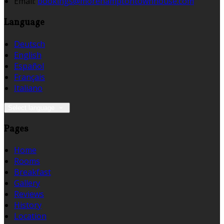
Email:
bookings@morehamptontownhouse.com
Language
Deutsch
English
Español
Français
Italiano
Select language
Pages
Home
Rooms
Breakfast
Gallery
Reviews
History
Location