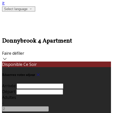
it
Select language
Donnybrook 4 Apartment
Faire défiler
Disponible Ce Soir
Réservez votre séjour
Arrivée
Départ
Adultes
-