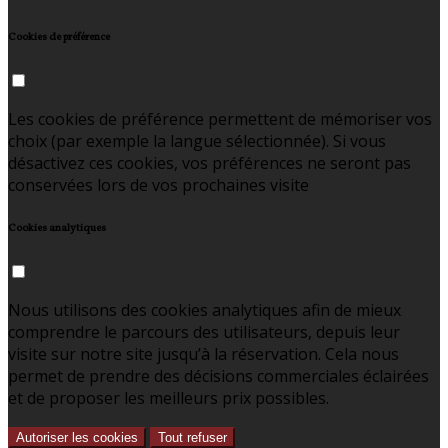
Cookies de préférence
Les cookies de préférence permettent de mémoriser vos
choix (par exemple la langue sélectionnée). Si vous
désactivez ces cookies, vos préférences ne seront pas
conservées lors de vos prochaines visite
Cookies analytiques
Nous utilisons des cookies analytiques afin de mieux
comprendre le parcours des utilisateurs, depuis leur
visite sur notre site jusqu’à la réservation. Cela nous
permet de prendre des décisions commerciales éclairées
et de proposer les meilleurs prix possibles.
Autoriser les cookies
Tout refuser