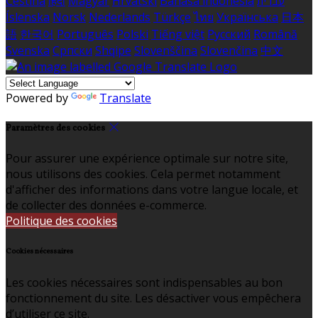
Čeština
हिंदी
Magyar
Hrvatski
Bahasa indonesia
עברית
Íslenska
Norsk
Nederlands
Türkçe
ไทย
Українська
日本
語
한국어
Português
Polski
Tiếng việt
Русский
Română
Svenska
Српски
Shqipe
Slovenščina
Slovenčina
中文
Powered by
Translate
Paramètres des cookies
Pour assurer une expérience optimale sur notre site,
nous utilisons des cookies. Cela permet notamment
d'afficher des informations dans votre langue locale, et
de collecter des données e-commerce.
Politique des cookies
Cookies nécessaires
Les cookies nécessaires sont indispensables au bon
fonctionnement du site. Les désactiver vous empêchera
d’utiliser ce site.