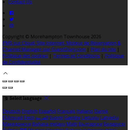
Contact Us
Copyright ©
Morehampton Townhouse 2026
PMS sur Cloud, Site Internet, Moteur de Réservation &
Channel Manager par GuestDiary.com
|
Plan du site
|
Politique des cookies
|
Termes et Conditions
|
Politique
de Confidentialité
Select language
Deutsch
English
Español
Français
Italiano
Dansk
Ελληνικά
Eesti
العربية
Suomi
Gaeilge
Lietuvių
Latviešu
Македонски
Bahasa melayu
Malti
Български
Беларускі