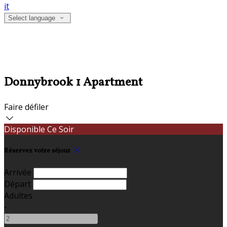
it
Select language
Donnybrook 1 Apartment
Faire défiler
Disponible Ce Soir
Réservez votre séjour
Arrivée
Départ
Adultes
-