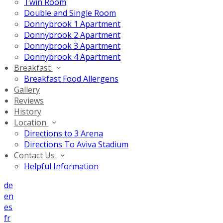
Twin Room
Double and Single Room
Donnybrook 1 Apartment
Donnybrook 2 Apartment
Donnybrook 3 Apartment
Donnybrook 4 Apartment
Breakfast
Breakfast Food Allergens
Gallery
Reviews
History
Location
Directions to 3 Arena
Directions To Aviva Stadium
Contact Us
Helpful Information
de
en
es
fr