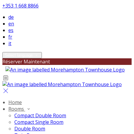
+353 1 668 8866
de
en
es
fr
it
Select language
Réserver Maintenant
Home
Rooms
Compact Double Room
Compact Single Room
Double Room