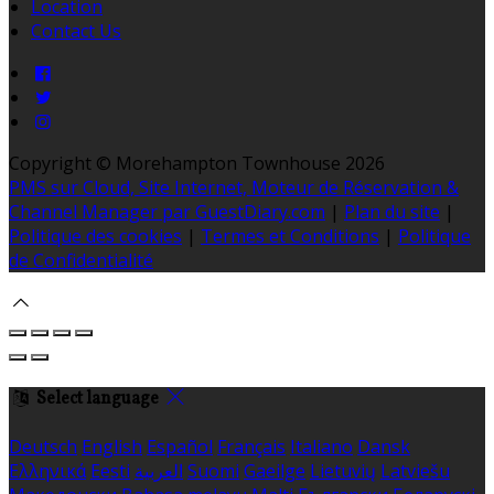
Location
Contact Us
Copyright ©
Morehampton Townhouse 2026
PMS sur Cloud, Site Internet, Moteur de Réservation &
Channel Manager par GuestDiary.com
|
Plan du site
|
Politique des cookies
|
Termes et Conditions
|
Politique
de Confidentialité
Select language
Deutsch
English
Español
Français
Italiano
Dansk
Ελληνικά
Eesti
العربية
Suomi
Gaeilge
Lietuvių
Latviešu