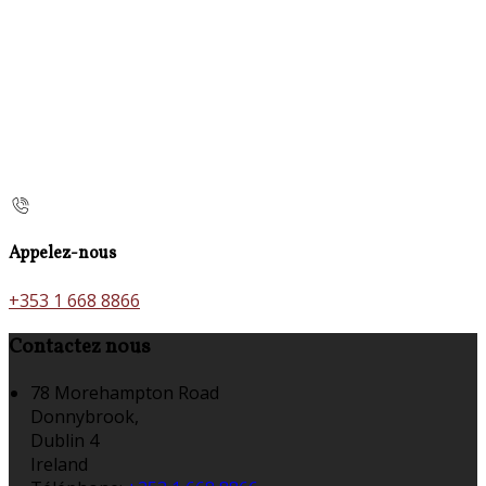
Appelez-nous
+353 1 668 8866
Contactez nous
78 Morehampton Road
Donnybrook,
Dublin 4
Ireland