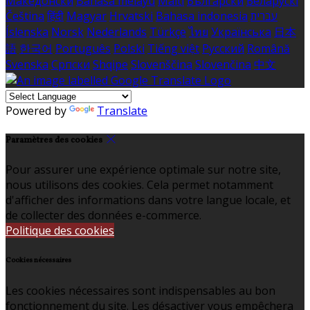
Македонски
Bahasa melayu
Malti
Български
Беларускі
Čeština
हिंदी
Magyar
Hrvatski
Bahasa indonesia
עברית
Íslenska
Norsk
Nederlands
Türkçe
ไทย
Українська
日本
語
한국어
Português
Polski
Tiếng việt
Русский
Română
Svenska
Српски
Shqipe
Slovenščina
Slovenčina
中文
Powered by
Translate
Paramètres des cookies
Pour assurer une expérience optimale sur notre site,
nous utilisons des cookies. Cela permet notamment
d'afficher des informations dans votre langue locale, et
de collecter des données e-commerce.
Politique des cookies
Cookies nécessaires
Les cookies nécessaires sont indispensables au bon
fonctionnement du site. Les désactiver vous empêchera