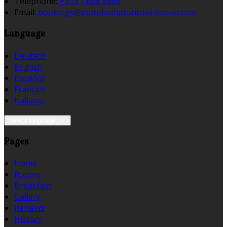
Téléphone
:
+353 1 668 8866
Email:
bookings@morehamptontownhouse.com
Language
Deutsch
English
Español
Français
Italiano
Select language
Pages
Home
Rooms
Breakfast
Gallery
Reviews
History