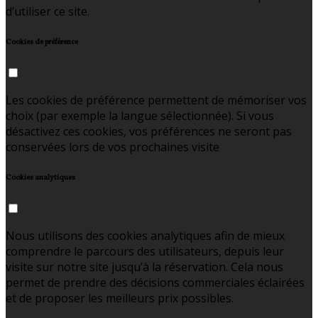
d’utiliser ce site.
Cookies de préférence
Les cookies de préférence permettent de mémoriser vos
choix (par exemple la langue sélectionnée). Si vous
désactivez ces cookies, vos préférences ne seront pas
conservées lors de vos prochaines visite
Cookies analytiques
Nous utilisons des cookies analytiques afin de mieux
comprendre le parcours des utilisateurs, depuis leur
visite sur notre site jusqu’à la réservation. Cela nous
permet de prendre des décisions commerciales éclairées
et de proposer les meilleurs prix possibles.