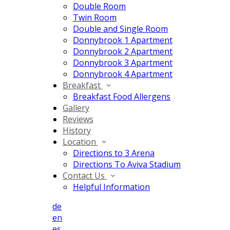
Double Room
Twin Room
Double and Single Room
Donnybrook 1 Apartment
Donnybrook 2 Apartment
Donnybrook 3 Apartment
Donnybrook 4 Apartment
Breakfast
Breakfast Food Allergens
Gallery
Reviews
History
Location
Directions to 3 Arena
Directions To Aviva Stadium
Contact Us
Helpful Information
de
en
es