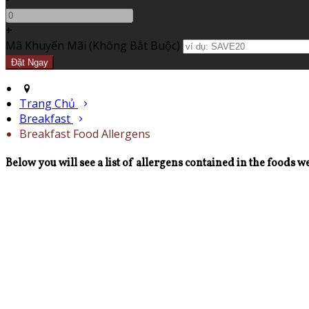
+
Mã Khuyến Mãi
(
Không Bắt Buộc
)
Trang Chủ
Breakfast
Breakfast Food Allergens
Below you will see a list of allergens contained in the foods we