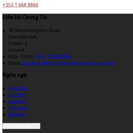
+353 1 668 8866
Liên Hệ Chúng Tôi
78 Morehampton Road
Donnybrook,
Dublin 4
Ireland
Điện Thoại
:
+353 1 668 8866
Email:
bookings@morehamptontownhouse.com
Ngôn ngữ
Deutsch
English
Español
Français
Italiano
Chọn ngôn ngữ