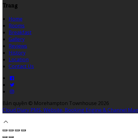
Trang
Home
Rooms
Breakfast
Gallery
Reviews
History
Location
Contact Us
Bản quyền
©
Morehampton Townhouse 2026
Cloud Diary PMS, Website, Booking Engine & Channel Ma