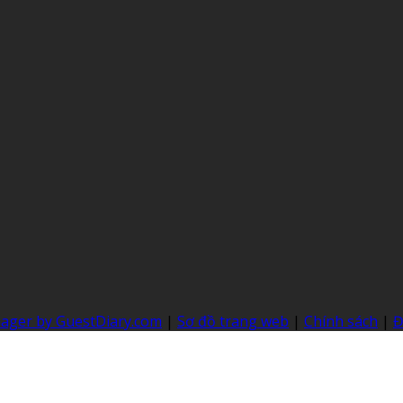
nager by GuestDiary.com
|
Sơ đồ trang web
|
Chính sách
|
Đ