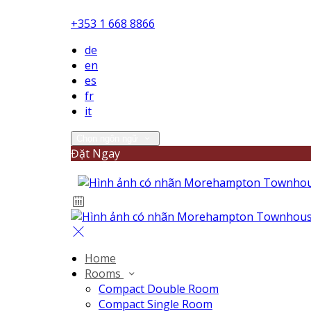
+353 1 668 8866
de
en
es
fr
it
Chọn ngôn ngữ
Đặt Ngay
Home
Rooms
Compact Double Room
Compact Single Room