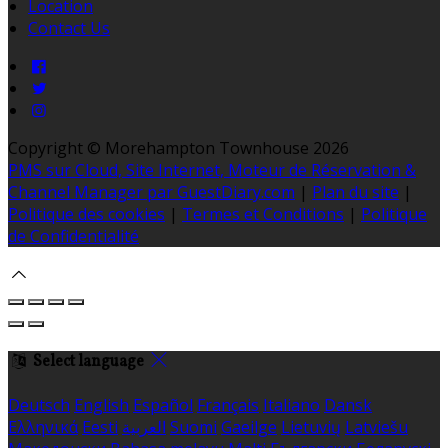
Location
Contact Us
Copyright ©
Morehampton Townhouse 2026
PMS sur Cloud, Site Internet, Moteur de Réservation &
Channel Manager par GuestDiary.com
|
Plan du site
|
Politique des cookies
|
Termes et Conditions
|
Politique
de Confidentialité
Select language
Deutsch
English
Español
Français
Italiano
Dansk
Ελληνικά
Eesti
العربية
Suomi
Gaeilge
Lietuvių
Latviešu