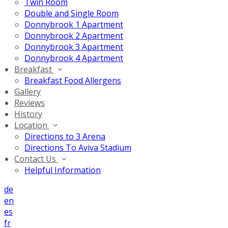
Twin Room
Double and Single Room
Donnybrook 1 Apartment
Donnybrook 2 Apartment
Donnybrook 3 Apartment
Donnybrook 4 Apartment
Breakfast
Breakfast Food Allergens
Gallery
Reviews
History
Location
Directions to 3 Arena
Directions To Aviva Stadium
Contact Us
Helpful Information
de
en
es
fr