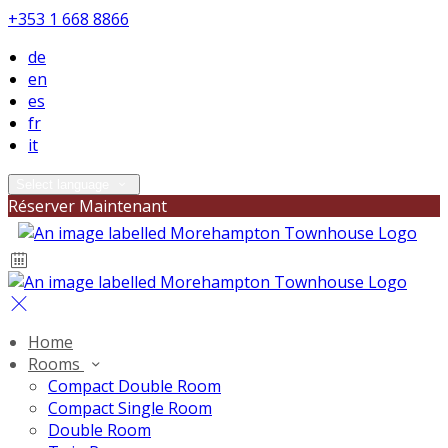
+353 1 668 8866
de
en
es
fr
it
Select language
Réserver Maintenant
Home
Rooms
Compact Double Room
Compact Single Room
Double Room