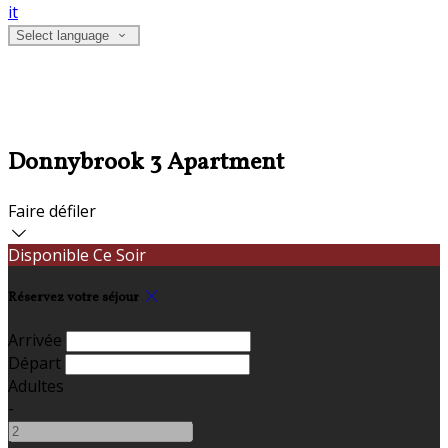
it
Select language
Donnybrook 3 Apartment
Faire défiler
Disponible Ce Soir
Réservez votre séjour
Arrivée
Départ
Adultes
-