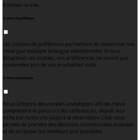
d’utiliser ce site.
Cookies de préférence
Les cookies de préférence permettent de mémoriser vos
choix (par exemple la langue sélectionnée). Si vous
désactivez ces cookies, vos préférences ne seront pas
conservées lors de vos prochaines visite
Cookies analytiques
Nous utilisons des cookies analytiques afin de mieux
comprendre le parcours des utilisateurs, depuis leur
visite sur notre site jusqu’à la réservation. Cela nous
permet de prendre des décisions commerciales éclairées
et de proposer les meilleurs prix possibles.