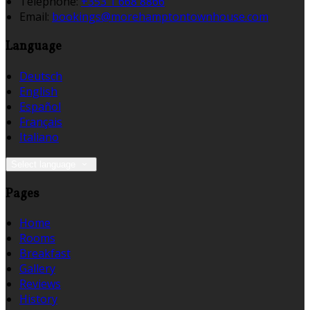
Téléphone
:
+353 1 668 8866
Email:
bookings@morehamptontownhouse.com
Language
Deutsch
English
Español
Français
Italiano
Select language
Pages
Home
Rooms
Breakfast
Gallery
Reviews
History