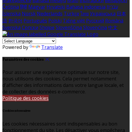
Македонски
Bahasa melayu
Malti
Български
Беларускі
Čeština
हिंदी
Magyar
Hrvatski
Bahasa indonesia
עברית
Íslenska
Norsk
Nederlands
Türkçe
ไทย
Українська
日本
語
한국어
Português
Polski
Tiếng việt
Русский
Română
Svenska
Српски
Shqipe
Slovenščina
Slovenčina
中文
Powered by
Translate
Paramètres des cookies
Pour assurer une expérience optimale sur notre site,
nous utilisons des cookies. Cela permet notamment
d'afficher des informations dans votre langue locale, et
de collecter des données e-commerce.
Politique des cookies
Cookies nécessaires
Les cookies nécessaires sont indispensables au bon
fonctionnement du site. Les désactiver vous empêchera