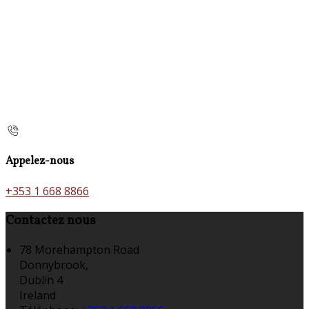
Appelez-nous
+353 1 668 8866
Contactez nous
78 Morehampton Road
Donnybrook,
Dublin 4
Ireland