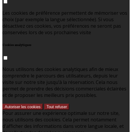
Les cookies de préférence permettent de mémoriser vos
choix (par exemple la langue sélectionnée). Si vous
désactivez ces cookies, vos préférences ne seront pas
conservées lors de vos prochaines visite
Cookies analytiques
Nous utilisons des cookies analytiques afin de mieux
comprendre le parcours des utilisateurs, depuis leur
visite sur notre site jusqu’à la réservation. Cela nous
permet de prendre des décisions commerciales éclairées
et de proposer les meilleurs prix possibles.
Autoriser les cookies
Tout refuser
Pour assurer une expérience optimale sur notre site,
nous utilisons des cookies. Cela permet notamment
d'afficher des informations dans votre langue locale, et