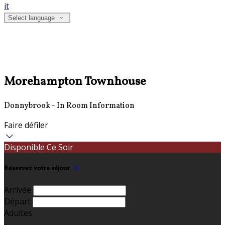
it
Select language
Morehampton Townhouse
Donnybrook - In Room Information
Faire défiler
Disponible Ce Soir
Réservez votre séjour
Arrivée
Départ
Adultes
-