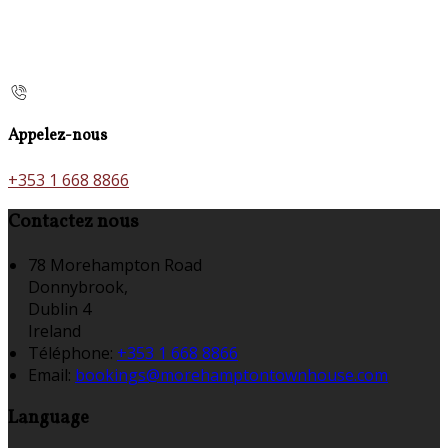
Appelez-nous
+353 1 668 8866
Contactez nous
78 Morehampton Road
Donnybrook,
Dublin 4
Ireland
Téléphone
:
+353 1 668 8866
Email:
bookings@morehamptontownhouse.com
Language