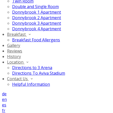
Twin Room
Double and Single Room
Donnybrook 1 Apartment
Donnybrook 2 Apartment
Donnybrook 3 Apartment
Donnybrook 4 Apartment
Breakfast
Breakfast Food Allergens
Gallery
Reviews
History
Location
Directions to 3 Arena
Directions To Aviva Stadium
Contact Us
Helpful Information
de
en
es
fr