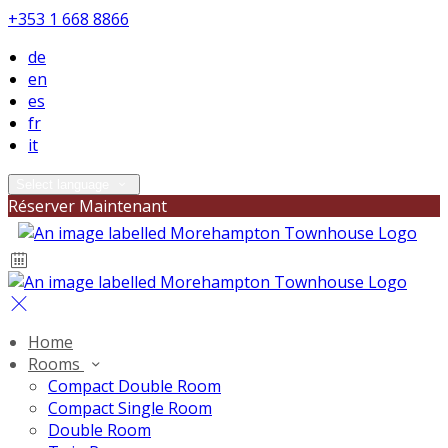
+353 1 668 8866
de
en
es
fr
it
Select language
Réserver Maintenant
Home
Rooms
Compact Double Room
Compact Single Room
Double Room