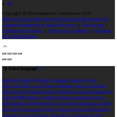
Copyright ©
Morehampton Townhouse 2026
PMS sur Cloud, Site Internet, Moteur de Réservation &
Channel Manager par GuestDiary.com
|
Plan du site
|
Politique des cookies
|
Termes et Conditions
|
Politique
de Confidentialité
Select language
Deutsch
English
Español
Français
Italiano
Dansk
Ελληνικά
Eesti
العربية
Suomi
Gaeilge
Lietuvių
Latviešu
Македонски
Bahasa melayu
Malti
Български
Беларускі
Čeština
हिंदी
Magyar
Hrvatski
Bahasa indonesia
עברית
Íslenska
Norsk
Nederlands
Türkçe
ไทย
Українська
日本
語
한국어
Português
Polski
Tiếng việt
Русский
Română
Svenska
Српски
Shqipe
Slovenščina
Slovenčina
中文