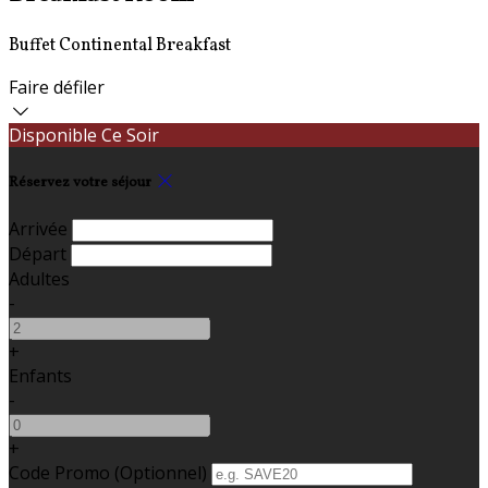
Buffet Continental Breakfast
Faire défiler
Disponible Ce Soir
Réservez votre séjour
Arrivée
Départ
Adultes
-
+
Enfants
-
+
Code Promo
(
Optionnel
)