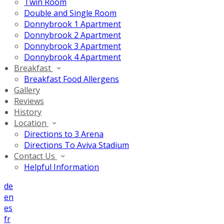
Twin Room
Double and Single Room
Donnybrook 1 Apartment
Donnybrook 2 Apartment
Donnybrook 3 Apartment
Donnybrook 4 Apartment
Breakfast
Breakfast Food Allergens
Gallery
Reviews
History
Location
Directions to 3 Arena
Directions To Aviva Stadium
Contact Us
Helpful Information
de
en
es
fr