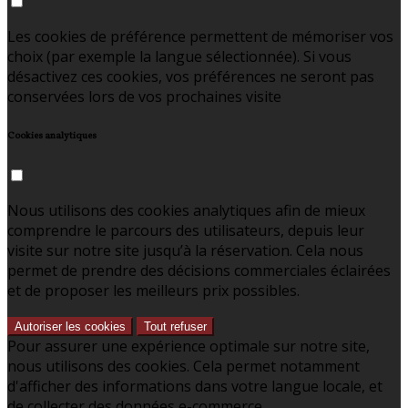
Les cookies de préférence permettent de mémoriser vos
choix (par exemple la langue sélectionnée). Si vous
désactivez ces cookies, vos préférences ne seront pas
conservées lors de vos prochaines visite
Cookies analytiques
Nous utilisons des cookies analytiques afin de mieux
comprendre le parcours des utilisateurs, depuis leur
visite sur notre site jusqu’à la réservation. Cela nous
permet de prendre des décisions commerciales éclairées
et de proposer les meilleurs prix possibles.
Autoriser les cookies
Tout refuser
Pour assurer une expérience optimale sur notre site,
nous utilisons des cookies. Cela permet notamment
d'afficher des informations dans votre langue locale, et
de collecter des données e-commerce.