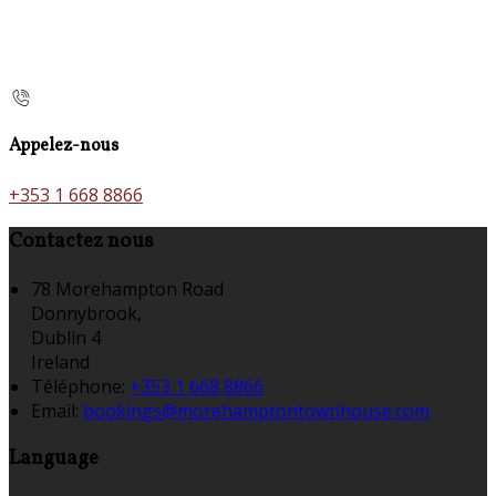
Appelez-nous
+353 1 668 8866
Contactez nous
78 Morehampton Road
Donnybrook,
Dublin 4
Ireland
Téléphone
:
+353 1 668 8866
Email:
bookings@morehamptontownhouse.com
Language