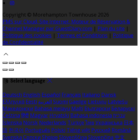
Copyright ©
Morehampton Townhouse 2026
PMS sur Cloud, Site Internet, Moteur de Réservation &
Channel Manager par GuestDiary.com
|
Plan du site
|
Politique des cookies
|
Termes et Conditions
|
Politique
de Confidentialité
Select language
Deutsch
English
Español
Français
Italiano
Dansk
Ελληνικά
Eesti
العربية
Suomi
Gaeilge
Lietuvių
Latviešu
Македонски
Bahasa melayu
Malti
Български
Беларускі
Čeština
हिंदी
Magyar
Hrvatski
Bahasa indonesia
עברית
Íslenska
Norsk
Nederlands
Türkçe
ไทย
Українська
日本
語
한국어
Português
Polski
Tiếng việt
Русский
Română
Svenska
Српски
Shqipe
Slovenščina
Slovenčina
中文