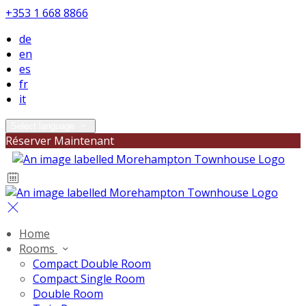
+353 1 668 8866
de
en
es
fr
it
Select language
Réserver Maintenant
Home
Rooms
Compact Double Room
Compact Single Room
Double Room