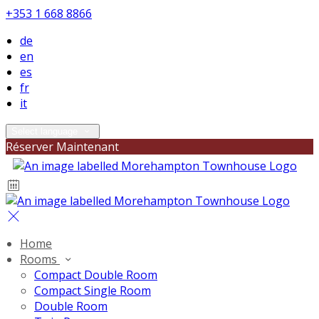
+353 1 668 8866
de
en
es
fr
it
Select language
Réserver Maintenant
Home
Rooms
Compact Double Room
Compact Single Room
Double Room