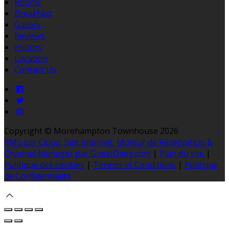
Rooms
Breakfast
Gallery
Reviews
History
Location
Contact Us
Copyright ©
Morehampton Townhouse 2026
PMS sur Cloud, Site Internet, Moteur de Réservation &
Channel Manager par GuestDiary.com
|
Plan du site
|
Politique des cookies
|
Termes et Conditions
|
Politique
de Confidentialité