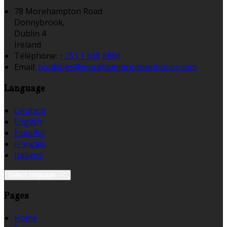
78 Morehampton Road
Donnybrook,
Dublin 4
Ireland
Téléphone
:
+353 1 668 8866
Email:
bookings@morehamptontownhouse.com
Language
Deutsch
English
Español
Français
Italiano
Select language
Pages
Home