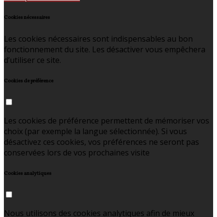
Cookies nécessaires
Les cookies nécessaires sont indispensables au bon
fonctionnement du site. Les désactiver vous empêchera
d’utiliser ce site.
Cookies de préférence
Les cookies de préférence permettent de mémoriser vos
choix (par exemple la langue sélectionnée). Si vous
désactivez ces cookies, vos préférences ne seront pas
conservées lors de vos prochaines visite
Cookies analytiques
Nous utilisons des cookies analytiques afin de mieux