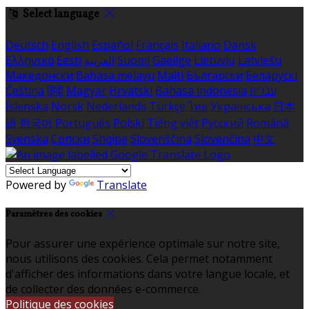
Select language
Deutsch
English
Español
Français
Italiano
Dansk
Ελληνικά
Eesti
العربية
Suomi
Gaeilge
Lietuvių
Latviešu
Македонски
Bahasa melayu
Malti
Български
Беларускі
Čeština
हिंदी
Magyar
Hrvatski
Bahasa indonesia
עברית
Íslenska
Norsk
Nederlands
Türkçe
ไทย
Українська
日本
語
한국어
Português
Polski
Tiếng việt
Русский
Română
Svenska
Српски
Shqipe
Slovenščina
Slovenčina
中文
Powered by
Translate
Paramètres des cookies
Pour assurer une expérience optimale sur notre site,
nous utilisons des cookies. Cela permet notamment
d'afficher des informations dans votre langue locale, et
de collecter des données e-commerce.
Politique des cookies