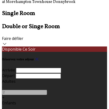
at Morehampton Townhouse Donnybrook
Single Room
Double or Singe Room
Faire défiler
Disponible Ce Soir
Réservez votre séjour
Arrivée
Départ
Adultes
-
+
Enfants
-