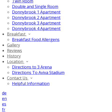
Twin Room
Double and Single Room
Donnybrook 1 Apartment
Donnybrook 2 Apartment
Donnybrook 3 Apartment
Donnybrook 4 Apartment
Breakfast
Breakfast Food Allergens
Gallery
Reviews
History
Location
Directions to 3 Arena
Directions To Aviva Stadium
Contact Us
Helpful Information
de
en
es
fr