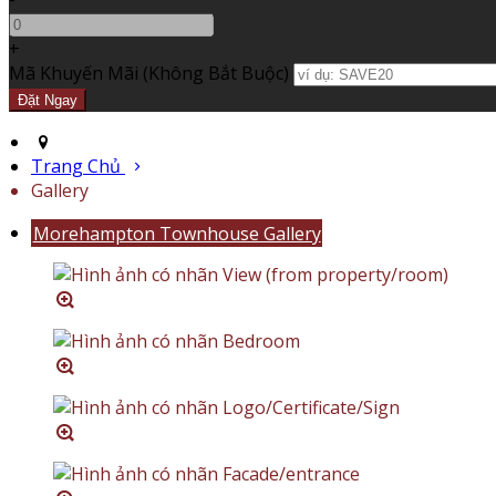
+
Mã Khuyến Mãi
(
Không Bắt Buộc
)
Trang Chủ
Gallery
Morehampton Townhouse Gallery