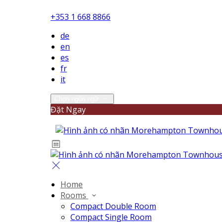
+353 1 668 8866
de
en
es
fr
it
Chọn ngôn ngữ
Đặt Ngay
Home
Rooms
Compact Double Room
Compact Single Room