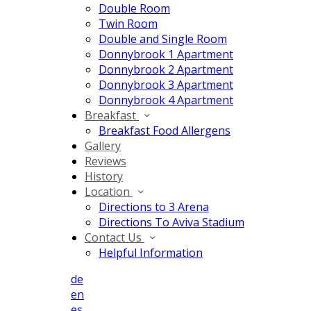
Double Room
Twin Room
Double and Single Room
Donnybrook 1 Apartment
Donnybrook 2 Apartment
Donnybrook 3 Apartment
Donnybrook 4 Apartment
Breakfast
Breakfast Food Allergens
Gallery
Reviews
History
Location
Directions to 3 Arena
Directions To Aviva Stadium
Contact Us
Helpful Information
de
en
es